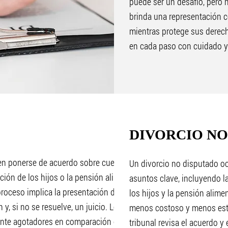
puede ser un desafío, pero 
brinda una representación c
mientras protege sus derech
en cada paso con cuidado y
DIVORCIO N
n ponerse de acuerdo sobre cuestiones clave
Un divorcio no disputado o
ción de los hijos o la pensión alimenticia. Dado
asuntos clave, incluyendo la
proceso implica la presentación de una petición,
los hijos y la pensión alime
y, si no se resuelve, un juicio. Los divorcios
menos costoso y menos estr
ente agotadores en comparación con los
tribunal revisa el acuerdo y 