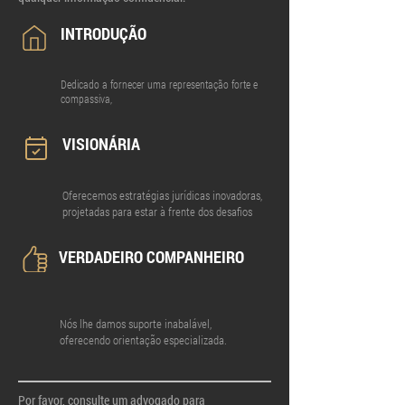
INTRODUÇÃO
Dedicado a fornecer uma representação forte e
compassiva,
VISIONÁRIA
Oferecemos estratégias jurídicas inovadoras,
projetadas para estar à frente dos desafios
VERDADEIRO COMPANHEIRO
Nós lhe damos suporte inabalável,
oferecendo orientação especializada.
Por favor, consulte um advogado para