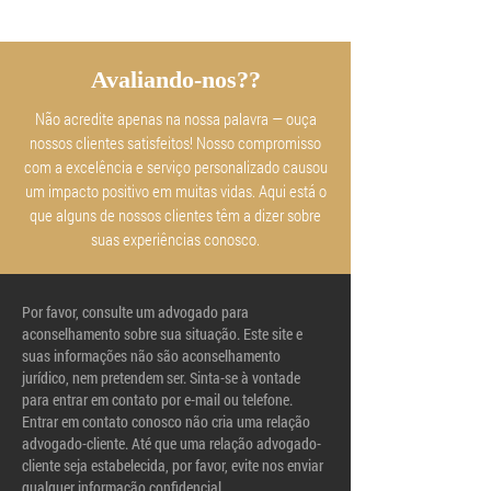
Avaliando-nos??
Não acredite apenas na nossa palavra — ouça
nossos clientes satisfeitos! Nosso compromisso
com a excelência e serviço personalizado causou
um impacto positivo em muitas vidas. Aqui está o
que alguns de nossos clientes têm a dizer sobre
suas experiências conosco.
Por favor, consulte um advogado para
aconselhamento sobre sua situação. Este site e
suas informações não são aconselhamento
jurídico, nem pretendem ser. Sinta-se à vontade
para entrar em contato por e-mail ou telefone.
Entrar em contato conosco não cria uma relação
advogado-cliente. Até que uma relação advogado-
cliente seja estabelecida, por favor, evite nos enviar
qualquer informação confidencial.