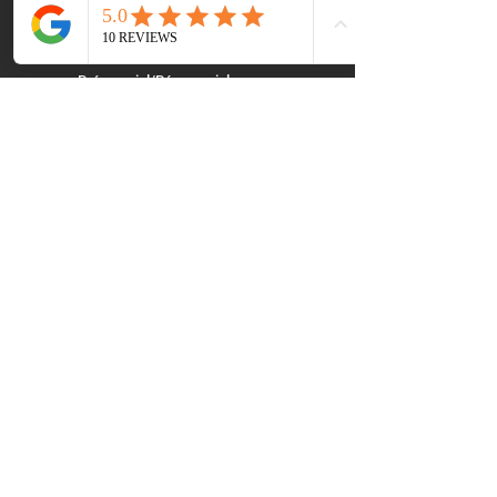
Paternidade
Pré-nupcial/Pós-nupcial
Pensão alimentícia
Custódia de criança
Entre em contato
E-mail
Veronica@lopezcallejalaw.com
Office@lopezcallejalaw.com
Telefone