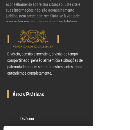
aconselhamento sobre sua situação. Este site e
suas informações não são aconselhamento
jurídico, nem pretendem ser. Sinta-se à vontade
para entrar em contato por e-mail ou telefone.
Entrar em contato conosco não cria uma relação
advogado-cliente. Até que uma relação advogado-
cliente seja estabelecida, por favor, evite nos enviar
qualquer informação confidencial.
Divórcio, pensão alimentícia, divisão de tempo
compartilhado, pensão alimentícia e situações de
paternidade podem ser muito estressantes e nós
entendemos completamente.
Áreas Práticas
Divórcio