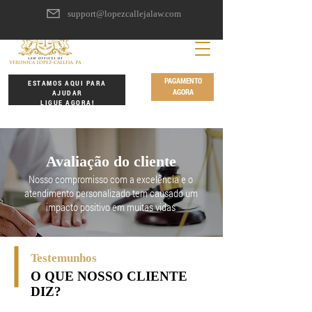
support@lopezcallejalaw.com
PAGAMENTO
ESTAMOS AQUI PARA
AGORA
AJUDAR
LIGUE AGORA!
Avaliação do cliente
Nosso compromisso com a excelência e o
atendimento personalizado tem causado um
impacto positivo em muitas vidas
Testemunhos
O QUE NOSSO CLIENTE
DIZ?