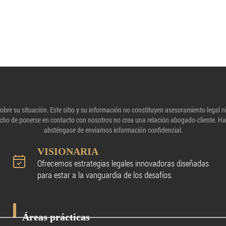
re su situación. Este sitio y su información no constituyen asesoramiento legal n
 hecho de ponerse en contacto con nosotros no crea una relación abogado-cliente. H
absténgase de enviarnos información confidencial.
VISIONARIA
Ofrecemos estrategias legales innovadoras diseñadas
para estar a la vanguardia de los desafíos.
Áreas prácticas