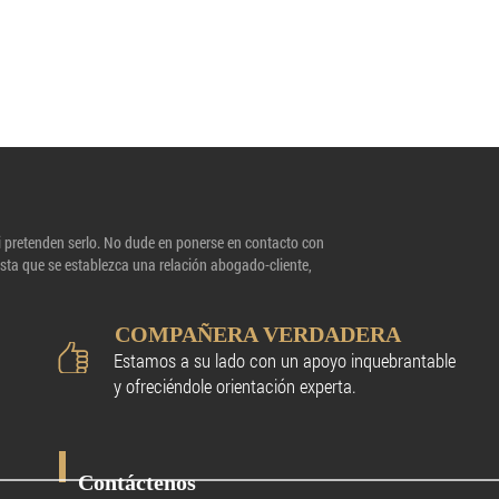
i pretenden serlo. No dude en ponerse en contacto con
asta que se establezca una relación abogado-cliente,
COMPAÑERA VERDADERA
Estamos a su lado con un apoyo inquebrantable
y ofreciéndole orientación experta.
Contáctenos